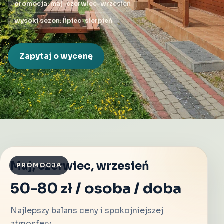
promocja: maj-czerwiec-wrzesień
wysoki sezon: lipiec-sierpień
Zapytaj o wycenę
Maj, czerwiec, wrzesień
PROMOCJA
50-80 zł / osoba / doba
Najlepszy balans ceny i spokojniejszej
atmosfery.