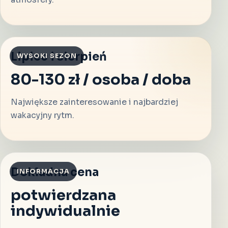
Lipiec i sierpień
WYSOKI SEZON
80-130 zł / osoba / doba
Największe zainteresowanie i najbardziej
wakacyjny rytm.
Dokładna cena
INFORMACJA
potwierdzana
indywidualnie